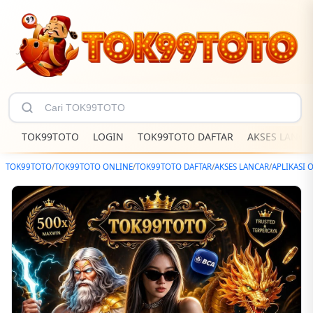
TOK99TOTO
LOGIN
TOK99TOTO DAFTAR
AKSES LANCA
TOK99TOTO
/
TOK99TOTO ONLINE
/
TOK99TOTO DAFTAR
/
AKSES LANCAR
/
APLIKASI 