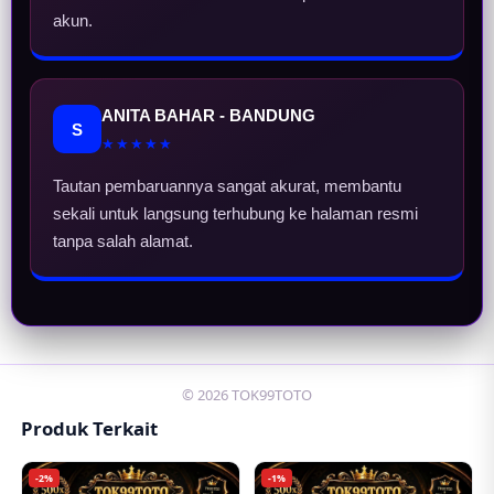
akun.
ANITA BAHAR - BANDUNG
S
★★★★★
Tautan pembaruannya sangat akurat, membantu
sekali untuk langsung terhubung ke halaman resmi
tanpa salah alamat.
© 2026 TOK99TOTO
Produk Terkait
-2%
-1%